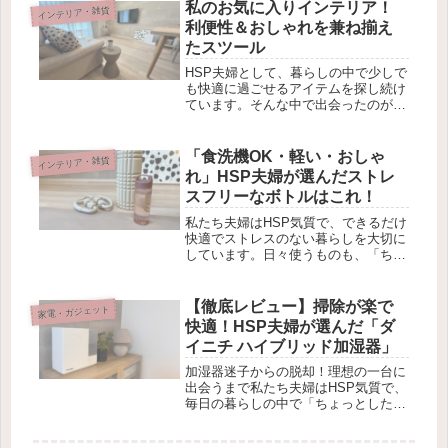
MagSafe対応でスタイリッシュなもの
私のお気に入りインテリア！
インテリア・雑貨
が欲しい📱そんな時に見つけた...
利便性＆おしゃれを兼ね揃え
たスツール
HSP夫婦として、暮らしの中で少しで
も快適に過ごせるアイテムを探し続け
ています。そんな中で出会ったのが
「プリンスアハ スツール」。一見シ
ンプルなスツールですが、実は オッ
トマン・収納・サイドテーブル とし
「食洗機OK・軽い・おしゃ
インテリア・雑貨
ても活躍してくれる優れモノ！「リビ
れ」HSP夫婦が選んだストレ
ン...
スフリーなボトルはこれ！
私たち夫婦はHSP気質で、できるだけ
快適でストレスのない暮らしを大切に
しています。日々使うものも、「ちょ
っとしたストレスを感じるもの」では
なく、「本当に心地よく使えるもの」
を選びたい！ 今回は最近、理想のマ
【徹底レビュー】掃除が楽で
家電・ガジェット
イボトルを見つけたので紹介させて
快適！HSP夫婦が選んだ「ダ
い...
イニチ ハイブリッド加湿器」
加湿器迷子からの脱却！理想の一台に
出会うまで私たち夫婦はHSP気質で、
毎日の暮らしの中で「ちょっとしたス
トレス」をなるべく減らしたいと思っ
ています。そのために、使うものはで