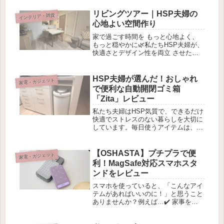
リビングツアー｜HSP夫婦の
インテリア・雑貨
心地よい空間作り
家で過ごす時間を もっと心地よく、
もっと穏やかに🌿私たちHSP夫婦が、
快適さとデザイン性を両立 させたリ
ビングインテリアをご紹介します✨柔
らかな ベージュカラー🎨 を基調にし
た、 ほっと落ち着ける空間づくり の
HSP夫婦が選んだ！おしゃれ
家電・ガジェット
こだわりを詰め込みました。リ...
で便利な自動開閉ゴミ箱
「Zita」レビュー
私たち夫婦はHSP気質で、できるだけ
快適でストレスのない暮らしを大切に
しています。毎日使うアイテムは、ち
ょっとしたストレスさえも排除した
い！ そんな私たちが今回選んだの
が、自動開閉式のゴミ箱 「Zita」 で
【OSHASTA】プチプラで便
家電・ガジェット
す。「おしゃれで機能的なゴミ箱が...
利！MagSafe対応スマホスタ
ンドをレビュー
スマホを使っていると、「こんなアイ
テムがあればいいのに！」と思うこと
ありませんか？例えば…✔️ 家事をし
ながら動画を見たい👀✔️ 電車でスマ
ホを立てて快適に使いたい🚃✔️