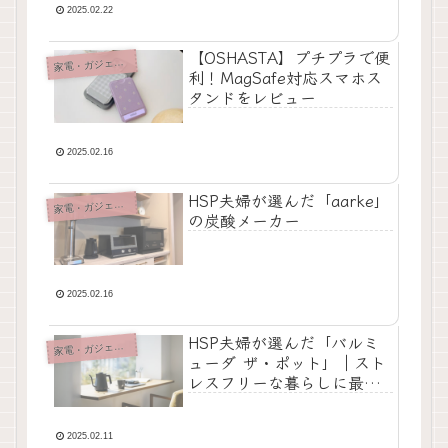
2025.02.22
【OSHASTA】プチプラで便
家
電・ガジェット
利！MagSafe対応スマホス
タンドをレビュー
2025.02.16
HSP夫婦が選んだ「aarke」
家
電・ガジェット
の炭酸メーカー
2025.02.16
HSP夫婦が選んだ「バルミ
家
電・ガジェット
ューダ ザ・ポット」｜スト
レスフリーな暮らしに最適
な電気ケトル
2025.02.11