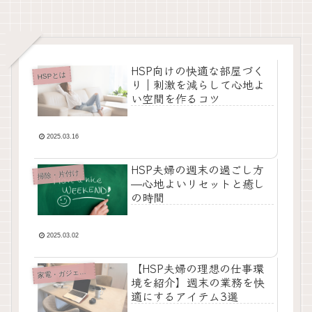
HSP向けの快適な部屋づく
HSPとは
り｜刺激を減らして心地よ
い空間を作るコツ
2025.03.16
HSP夫婦の週末の過ごし方
掃除・片付け
—心地よいリセットと癒し
の時間
2025.03.02
【HSP夫婦の理想の仕事環
家
電・ガジェット
境を紹介】週末の業務を快
適にするアイテム3選