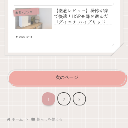
【徹底レビュー】掃除が楽
家
電・ガジェット
で快適！HSP夫婦が選んだ
「ダイニチ ハイブリッド加
湿器」
2025.02.11
次のページ
次
1
2
へ
ホーム
暮らしを整える