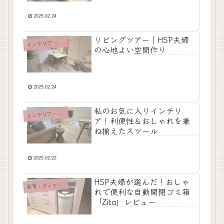
2025.02.24
リビングツアー｜HSP夫婦
イ
ンテリア・雑貨
の心地よい空間作り
2025.02.24
私のお気に入りインテリ
イ
ンテリア・雑貨
ア！利便性＆おしゃれを兼
ね揃えたスツール
2025.02.22
HSP夫婦が選んだ！おしゃ
家
電・ガジェット
れで便利な自動開閉ゴミ箱
「Zita」レビュー