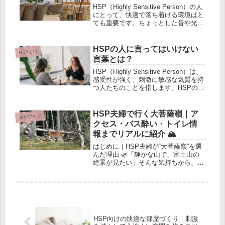
HSP（Highly Sensitive Person）の人
にとって、快適で落ち着ける環境はと
ても重要です。ちょっとした音や光、
におい、人混みがストレスになりやす
いため、自分にとって心地よい空間を
整えることが日々のリラックスにつな
HSPの人に言ってはいけない
HSPとは
がります。...
言葉とは？
HSP（Highly Sensitive Person）は、
感受性が強く、刺激に敏感な気質を持
つ人たちのことを指します。HSPの人
は、言葉のニュアンスや態度にとても
敏感で、些細な一言でも深く傷つくこ
とがあります。そのため、知らず知ら
HSP夫婦で行く大菩薩嶺｜ア
旅行ブログ
ずのうち...
クセス・バス酔い・トイレ情
報までリアルに紹介 🏔️
はじめに｜HSP夫婦が“大菩薩嶺”を選
んだ理由 🌿「静かな山で、富士山の
絶景が見たい」そんな気持ちから、私
たちHSP夫婦は 2025年9月27日（土）
に大菩薩嶺（だいぼさつれい）へ登っ
てきました。数週間前にSNSで見た
「稜線からの富士山の...
HSP向けの快適な部屋づくり｜刺激