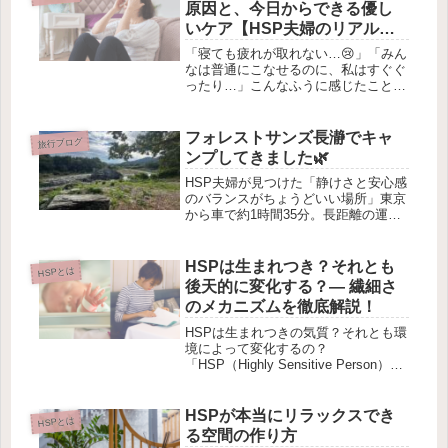
原因と、今日からできる優し
いケア【HSP夫婦のリアル】
🌿
「寝ても疲れが取れない…😢」「みん
なは普通にこなせるのに、私はすぐぐ
ったり…」こんなふうに感じたこと、
ありませんか？私たち夫婦もまさにそ
うで、昔は“どうして私はこんなに疲
れやすいの？”と落ち込んでいまし
フォレストサンズ長瀞でキャ
旅行ブログ
た。でも、HSPにはちゃんと疲れやす
ンプしてきました🌿
い...
HSP夫婦が見つけた「静けさと安心感
のバランスがちょうどいい場所」東京
から車で約1時間35分。長距離の運転
はちょっと疲れてしまうけれど、この
くらいの距離なら無理なく行ける“ほ
どよい遠出”。フォレストサンズ長瀞
HSPは生まれつき？それとも
HSPとは
は、自然をしっかり感じながらも、...
後天的に変化する？— 繊細さ
のメカニズムを徹底解説！
HSPは生まれつきの気質？それとも環
境によって変化するの？
「HSP（Highly Sensitive Person）」
という言葉を聞いたことがある人も増
えてきましたよね。 でも、「HSPっ
て生まれつきなの？」とか、「環境に
HSPが本当にリラックスでき
HSPとは
よって変わるの？」...
る空間の作り方