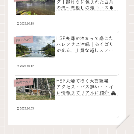
グ｜静けさに包まれた白糸
の滝〜竜返しの滝コース🌲
2025.10.18
HSP夫婦が泊まって感じた
旅行ブログ
ハレクラニ沖縄｜心くばり
が光る、上質な癒しステイ
🏖️
2025.10.12
HSP夫婦で行く大菩薩嶺｜
旅行ブログ
アクセス・バス酔い・トイ
レ情報までリアルに紹介 🏔️
2025.10.05