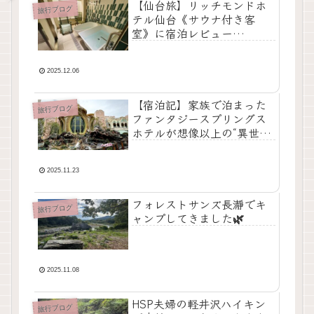
【仙台旅】リッチモンドホ
旅行ブログ
テル仙台《サウナ付き客
室》に宿泊レビュー
🧖‍♀️✨HSP夫婦でも静かにの
んびり過ごせた神ホテル
2025.12.06
【宿泊記】家族で泊まった
旅行ブログ
ファンタジースプリングス
ホテルが想像以上の“異世
界”だった✨ロビーからお部
屋、夕食ブッフェまで全部
まとめるよ🧚‍♀️
2025.11.23
フォレストサンズ長瀞でキ
旅行ブログ
ャンプしてきました🌿
2025.11.08
HSP夫婦の軽井沢ハイキン
旅行ブログ