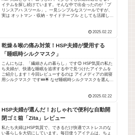
イテムを探し続けています。そんな中で出会ったのが「プ
リンスアハ スツール」。一見シンプルなスツールですが、
実は オットマン・収納・サイドテーブル としても活躍して
くれる優れモノ！「リビン...
2025.02.22
乾燥＆喉の痛み対策！HSP夫婦が愛用する
「睡眠時シルクマスク」
こんにちは、「繊細さんの暮らし」です😊 HSP気質の私た
ち夫婦が、快適な睡眠を追求する中で見つけたアイテムを
ご紹介します！今回レビューするのは アイメディアの就寝
用シルクマスク です💤🌟 なぜ睡眠時シルクマスクを選んだ
のか？私は長年、副鼻腔...
2025.02.22
HSP夫婦が選んだ！おしゃれで便利な自動開
閉ゴミ箱「Zita」レビュー
私たち夫婦はHSP気質で、できるだけ快適でストレスのな
い暮らしを大切にしています。毎日使うアイテムは、ちょ