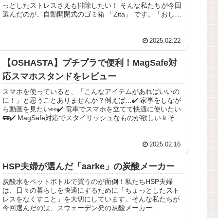
っとしたストレスさえも排除したい！ そんな私たちが今回
選んだのが、自動開閉式のゴミ箱 「Zita」 です。「おしゃ
れで機能的なゴミ箱が...
2025.02.22
【OSHASTA】プチプラで便利！MagSafe対
応スマホスタンドをレビュー
スマホを使っていると、「こんなアイテムがあればいいの
に！」と思うことありませんか？例えば…✔️ 家事をしなが
ら動画を見たい👀✔️ 電車でスマホを立てて快適に使いたい
🚃✔️ MagSafe対応でスタイリッシュなものが欲しい📱そん
な時に見つけた...
2025.02.16
HSP夫婦が選んだ「aarke」の炭酸メーカー
炭酸水をペットボトルで買うのが面倒！私たちHSP夫婦
は、日々の暮らしを快適にするために「ちょっとしたスト
レスをなくすこと」を大切にしています。そんな私たちが
今回選んだのは、スウェーデン発の炭酸メーカー
「aarke」。これまで炭酸水はペットボ...