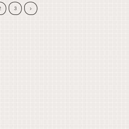
次
2
3
へ