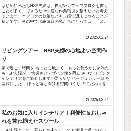
はじめに私たちHSP夫婦は、自宅やカフェでブログを書く
ことが多く、できるだけ快適な作業環境を整えたいと考え
ています。本ブログの執筆なども夫婦で週末にやることが
多いです。その中でHSP気質の私たちにとっては、「余計
なストレスを感じずに作業に集...
2025.02.24
リビングツアー｜HSP夫婦の心地よい空間作
り
家で過ごす時間を もっと心地よく、もっと穏やかに🌿私た
ちHSP夫婦が、 快適さとデザイン性を両立 させたリビング
インテリアをご紹介します✨柔らかな ベージュカラー🎨 を
基調にした、 ほっと落ち着ける空間づくり のこだわりを詰
め込みました。リ...
2025.02.24
私のお気に入りインテリア！利便性＆おしゃ
れを兼ね揃えたスツール
HSP夫婦として、暮らしの中で少しでも快適に過ごせるア