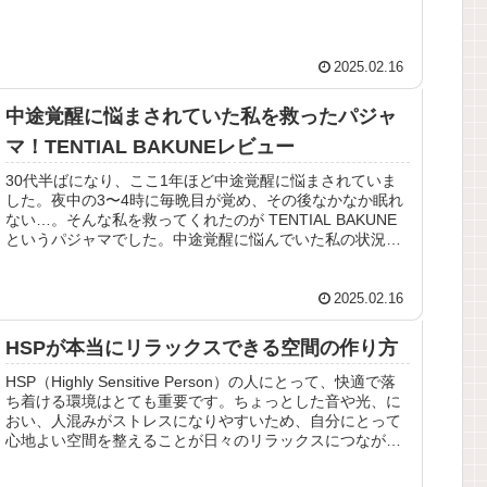
2025.02.16
中途覚醒に悩まされていた私を救ったパジャ
マ！TENTIAL BAKUNEレビュー
30代半ばになり、ここ1年ほど中途覚醒に悩まされていま
した。夜中の3〜4時に毎晩目が覚め、その後なかなか眠れ
ない…。そんな私を救ってくれたのが TENTIAL BAKUNE
というパジャマでした。中途覚醒に悩んでいた私の状況🌙
夜中に毎日3...
2025.02.16
HSPが本当にリラックスできる空間の作り方
HSP（Highly Sensitive Person）の人にとって、快適で落
ち着ける環境はとても重要です。ちょっとした音や光、に
おい、人混みがストレスになりやすいため、自分にとって
心地よい空間を整えることが日々のリラックスにつながり
ます。...