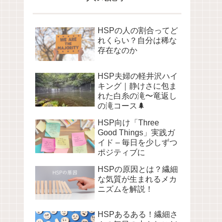
HSPの人の割合ってど
れくらい？自分は稀な
存在なのか
HSP夫婦の軽井沢ハイ
キング｜静けさに包ま
れた白糸の滝〜竜返し
の滝コース🌲
HSP向け「Three
Good Things」実践ガ
イド – 毎日を少しずつ
ポジティブに
HSPの原因とは？繊細
な気質が生まれるメカ
ニズムを解説！
HSPあるある！繊細さ