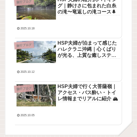
旅行ブログ
グ｜静けさに包まれた白糸
の滝〜竜返しの滝コース🌲
2025.10.18
HSP夫婦が泊まって感じた
旅行ブログ
ハレクラニ沖縄｜心くばり
が光る、上質な癒しステイ
🏖️
2025.10.12
HSP夫婦で行く大菩薩嶺｜
旅行ブログ
アクセス・バス酔い・トイ
レ情報までリアルに紹介 🏔️
2025.10.05