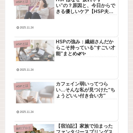
HSPとは
い”の？原因と、今日からで
きる優しいケア【HSP夫婦
のリアル】🌿
2025.11.24
HSPの強み：繊細さんだか
HSPとは
らこそ持っている“すごい才
能”まとめ🌿✨
2025.11.24
カフェイン弱いってつら
HSPとは
い…そんな私が見つけた“ち
ょうどいい付き合い方”
2025.11.24
【宿泊記】家族で泊まった
旅行ブログ
ファンタジースプリングス